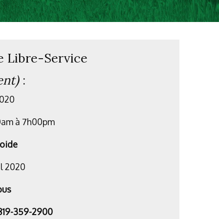
 Libre-Service
ent)
:
2020
00am à 7h00pm
roide
il 2020
ous
 819-359-2900