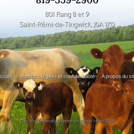
801 Rang 8 et 9
Saint-Rémi-de-Tingwick, J0A 1K0
ccueil
Mentions légales et confidentialité
À propos du si
Tous droits réservés. © Ferme des Hautes Terres 2026